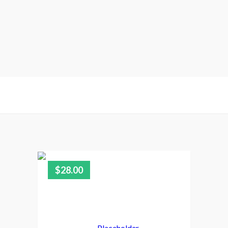
$
28.00